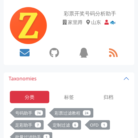
彩票开奖号码分析助手
家里蹲
山东
🐟
Taxonomies
分类
标签
归档
号码助手
彩票过滤教程
74
24
足彩助手
定制过滤
OFD
7
6
1
批量过滤助手
1