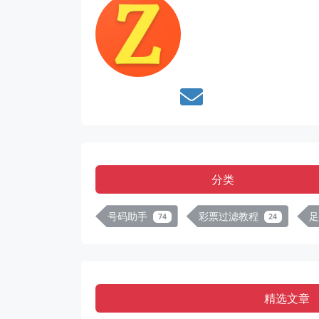
分类
号码助手
彩票过滤教程
74
24
精选文章