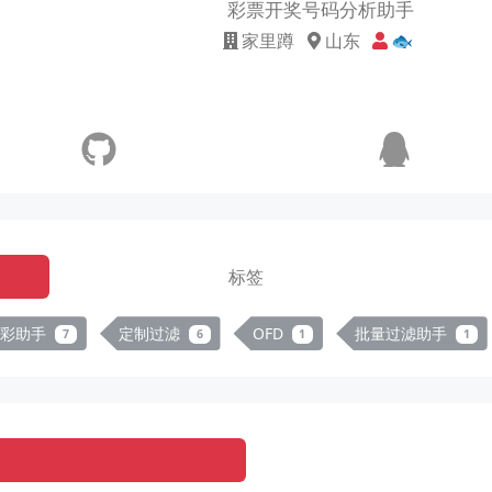
彩票开奖号码分析助手
家里蹲
山东
🐟
标签
足彩助手
定制过滤
OFD
批量过滤助手
7
6
1
1