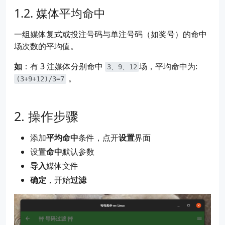
媒体平均命中
一组媒体复式或投注号码与单注号码（如奖号）的命中
场次数的平均值。
如
：有 3 注媒体分别命中
场，平均命中为:
3、9、12
。
(3+9+12)/3=7
操作步骤
添加
平均命中
条件，点开
设置
界面
设置
命中
默认参数
导入
媒体文件
确定
，开始
过滤