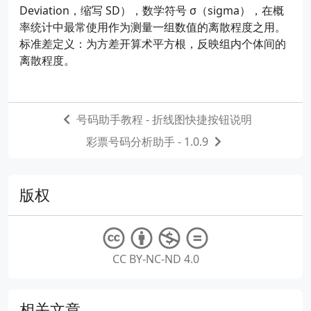
Deviation，缩写 SD），数学符号 σ（sigma），在概
率统计中最常使用作为测量一组数值的离散程度之用。
标准差定义：为方差开算术平方根，反映组内个体间的
离散程度。
号码助手教程 - 折线图快捷按钮说明
彩票号码分析助手 - 1.0.9
版权
CC BY-NC-ND 4.0
相关文章