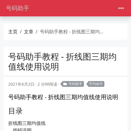
号码助手
主页
文章
号码助手教程 - 折线图三期均值线使用说明
号码助手教程 - 折线图三期均
值线使用说明
2021年6月2日
2 分钟阅读
号码助手
平均命中
号码助手教程 - 折线图三期均值线使用说明
目录
折线图三期均值线
按钮说明