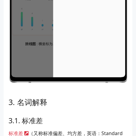
名词解释
标准差
标准差
（又称标准偏差、均方差，英语：Standard