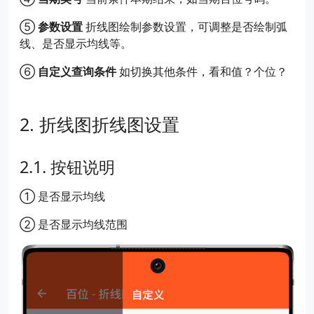
⑤
参数设置
折线图绘制参数设置，可调整是否绘制弧
线、是否显示均线等。
⑥
自定义查询条件
如切换其他条件，看和值？个位？
折线图折线图设置
按钮说明
① 是否显示均线
② 是否显示均线范围