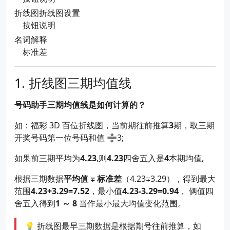
折线图折线图设置
按钮说明
名词解释
标准差
折线图三期均值线
号码助手三期均值线是如何计算的？
如：福彩 3D 百位折线图，当前期往前推算
3
期，取三期
开奖号码第一位号码和值 ➗3;
如果前三期平均为
4.23
,则
4.23
四舍五入是
4
本期均值,
根据三期数据
平均值 ∓ 标准差
（4.23∓3.29），得到最大
范围
4.23+3.29=7.52
，最小值
4.23-3.29=0.94
， 俩值四
舍五入得到
1 ～ 8
当作最小最大均值变化范围。
💡 折线图最早三期数据是根据期号往前推算，如