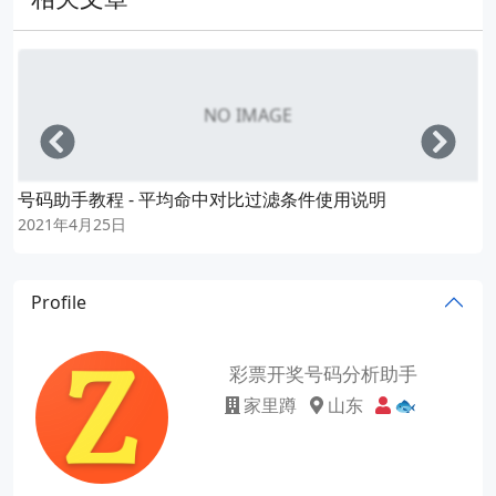
NO IMAGE
Left
Righ
号码助手教程 - 平均命中对比过滤条件使用说明
2021年4月25日
Profile
彩票开奖号码分析助手
家里蹲
山东
🐟