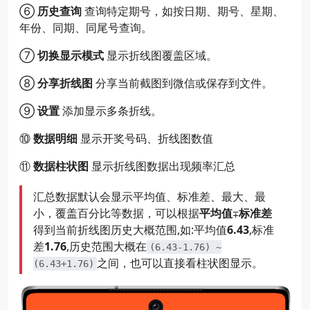
⑥
历史查询
查询特定期号，如按日期、期号、星期、
年份、同期、同尾号查询。
⑦
切换显示模式
显示折线图覆盖区域。
⑧
分享折线图
分享当前截图到微信或保存到文件。
⑨
设置
添加显示多条折线。
⑩
数据明细
显示开奖号码、折线图数值
⑪
数据柱状图
显示折线图数据出现频率汇总
汇总数据默认会显示平均值、标准差、最大、最
小，覆盖百分比等数据，可以根据
平均值
∓
标准差
得到当前折线图历史大概范围,如:平均值
6.43
,标准
差
1.76
,历史范围大概在
(6.43-1.76) ~
之间，也可以直接看柱状图显示。
(6.43+1.76)