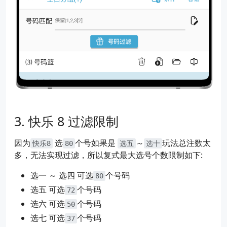
快乐 8 过滤限制
因为
选
个号如果是
～
玩法总注数太
快乐8
80
选五
选十
多，无法实现过滤，所以复式最大选号个数限制如下:
选一 ～ 选四 可选
个号码
80
选五 可选
个号码
72
选六 可选
个号码
50
选七 可选
个号码
37