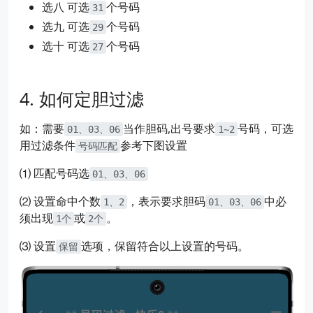
选八 可选
个号码
31
选九 可选
个号码
29
选十 可选
个号码
27
如何定胆过滤
如：需要
当作胆码,出号要求
号码，可选
01、03、06
1~2
用过滤条件
参考下图设置
号码匹配
⑴ 匹配号码选
01、03、06
⑵ 设置命中个数
，表示要求胆码
中必
1、2
01、03、06
须出现
或
。
1个
2个
⑶ 设置
选项，保留符合以上设置的号码。
保留