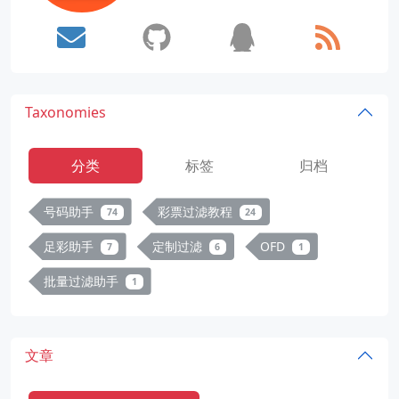
Taxonomies
分类
标签
归档
号码助手
彩票过滤教程
74
24
足彩助手
定制过滤
OFD
7
6
1
批量过滤助手
1
文章