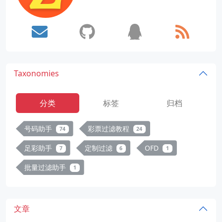
Taxonomies
分类
标签
归档
号码助手
彩票过滤教程
74
24
足彩助手
定制过滤
OFD
7
6
1
批量过滤助手
1
文章