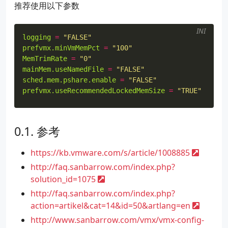
推荐使用以下参数
INI
logging
=
"FALSE"
prefvmx.minVmMemPct
=
"100"
MemTrimRate
=
"0"
mainMem.useNamedFile
=
"FALSE"
sched.mem.pshare.enable
=
"FALSE"
prefvmx.useRecommendedLockedMemSize
=
"TRUE"
mainmem.backing
=
"swap"
参考
https://kb.vmware.com/s/article/1008885
http://faq.sanbarrow.com/index.php?
solution_id=1075
http://faq.sanbarrow.com/index.php?
action=artikel&cat=14&id=50&artlang=en
http://www.sanbarrow.com/vmx/vmx-config-