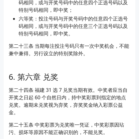
码相同，或与开奖号码中的任意四个正选号码以及
特别号码相同，即中奖；
六等奖：投注号码与开奖号码中的任意四个正选号
码相同，或与开奖号码中的任意三个正选号码以及
特别号码相同，即中奖。
第二十三条 当期每注投注号码只有一次中奖机会，不能
兼中兼得。另行设立的特别奖除外。
第六章 兑奖
第二十四条 福建 31 选 7 兑奖当期有效。中奖者应当自
开奖之日起 60 个自然日内，持中奖彩票到指定的地点
兑奖。逾期未兑奖视为弃奖，弃奖奖金纳入彩票公益
金。
第二十五条 中奖彩票为兑奖唯一凭证，中奖彩票因玷
污、损坏等原因不能正确识别的，不能兑奖。