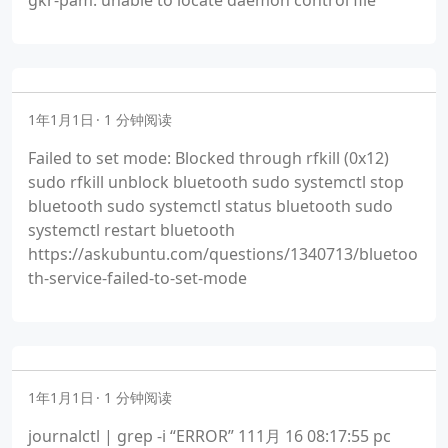
gkr-pam: unable to locate daemon control file
1年1月1日
1 分钟阅读
Failed to set mode: Blocked through rfkill (0x12)
sudo rfkill unblock bluetooth sudo systemctl stop
bluetooth sudo systemctl status bluetooth sudo
systemctl restart bluetooth
https://askubuntu.com/questions/1340713/bluetoo
th-service-failed-to-set-mode
1年1月1日
1 分钟阅读
journalctl | grep -i “ERROR” 111月 16 08:17:55 pc