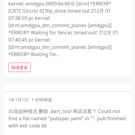
kernel: amdgpu 0000:0a:00.0: [drm] *ERROR*
[CRTC:53:crtc-0] flip_done timed out 212月 01
07:38:59 pc kernel:
[drm:amdgpu_dm_commit_planes [amdgpu]]
*ERROR* Waiting for fences timed out! 312月 01
07:40:45 pc kernel:
[drm:amdgpu_dm_commit_planes [amdgpu]]
*ERROR* Waiting for...
阅读更多
1年1月1日
1 分钟阅读
出现这种情况 删除 .dart_tool 再试试看？ Could not
find a file named "pubspec.yaml" in "". pub finished
with exit code 66