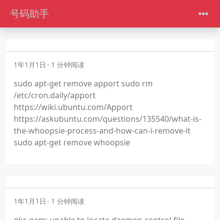
号码助手
1年1月1日
1 分钟阅读
sudo apt-get remove apport sudo rm
/etc/cron.daily/apport
https://wiki.ubuntu.com/Apport
https://askubuntu.com/questions/135540/what-is-
the-whoopsie-process-and-how-can-i-remove-it
sudo apt-get remove whoopsie
1年1月1日
1 分钟阅读