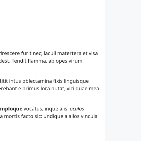
irescere furit nec; iaculi matertera et visa
est. Tendit flamma, ab opes virum
tit intus oblectamina fixis linguisque
erebant e primus lora nutat, vici quae mea
temploque
vocatus, inque alis,
oculos
a mortis facto sic: undique a alios vincula