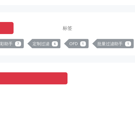
标签
足彩助手
定制过滤
OFD
批量过滤助手
7
6
1
1