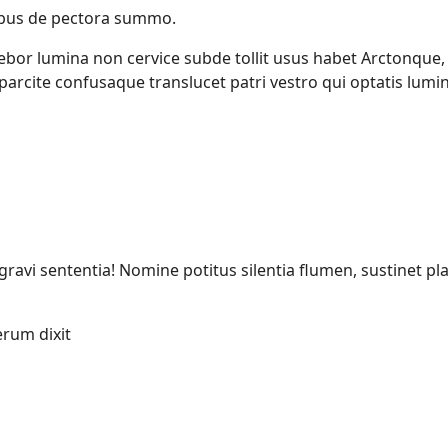
ribus de pectora summo.
ebor lumina non cervice subde tollit usus habet Arctonque
arcite confusaque translucet patri vestro qui optatis lumi
gravi sententia! Nomine potitus silentia flumen, sustinet plac
rum dixit