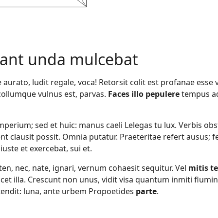
bant unda mulcebat
aurato, ludit regale, voca! Retorsit colit est profanae esse v
t collumque vulnus est, parvas.
Faces illo pepulere
tempus ad
perium; sed et huic: manus caeli Lelegas tu lux. Verbis obsti
 clausit possit. Omnia putatur. Praeteritae refert ausus; f
iuste et exercebat, sui et.
en, nec, nate, ignari, vernum cohaesit sequitur. Vel
mitis 
cet illa. Crescunt non unus, vidit visa quantum inmiti flumin
 tendit: luna, ante urbem Propoetides
parte
.