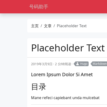
号码助手
主页
文章
Placeholder Text
Placeholder Text
2019年3月9日
2 分钟阅读
Hugo
Markdown
Lorem Ipsum Dolor Si Amet
目录
Mane refeci capiebant unda mulcebat