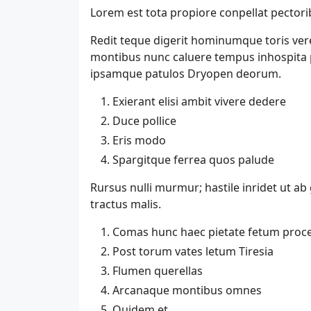
Lorem est tota propiore conpellat pecto
Redit teque digerit hominumque toris ver
montibus nunc caluere tempus inhospita p
ipsamque patulos Dryopen deorum.
Exierant elisi ambit vivere dedere
Duce pollice
Eris modo
Spargitque ferrea quos palude
Rursus nulli murmur; hastile inridet ut ab 
tractus malis.
Comas hunc haec pietate fetum proce
Post torum vates letum Tiresia
Flumen querellas
Arcanaque montibus omnes
Quidem et