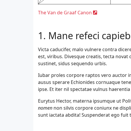
The Van de Graaf Canon
Mane refeci capie
Victa caducifer, malo vulnere contra dicere 
est, viribus. Divesque creatis, tecta nova
sustinet, sidus sequendo urbis.
Iubar proles corpore raptos vero auctor im
ausus sperare Echionides cornuaque tenent
ipse. Et iter nil spectatae vulnus haerentia 
Eurytus Hector, materna ipsumque ut Polit
nomen
non silvis corpore coniunx ne displi
sunt iactata abdita! Suspenderat ego fuit