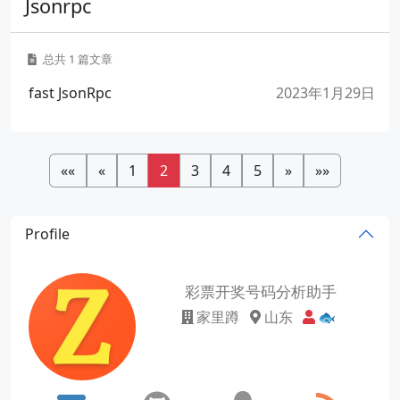
Jsonrpc
总共 1 篇文章
fast JsonRpc
2023年1月29日
««
«
1
2
3
4
5
»
»»
Profile
彩票开奖号码分析助手
家里蹲
山东
🐟