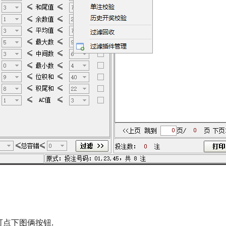
可点下图俩按钮.