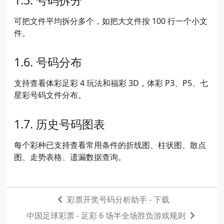
号码拆分
可把文件平均拆分多个，如把大文件按 100 行一个小文
件。
号码分布
支持查看体彩足彩 4 玩法和福彩 3D，体彩 P3、P5、七
星彩号码文件分布。
历史号码图表
每个彩种已支持查看常用条件的折线图、柱状图、散点
图、走势表格、遗漏数据查询。
彩票开奖号码分析助手 - 下载
中国足球彩票 - 足彩 6 场半全场胜负游戏规则