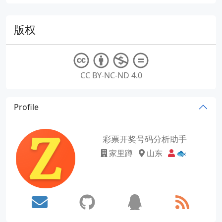
版权
CC BY-NC-ND 4.0
Profile
彩票开奖号码分析助手
家里蹲
山东
🐟