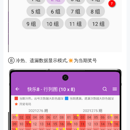
⑧ 冷热、遗漏数据显示模式,✴️为当期奖号